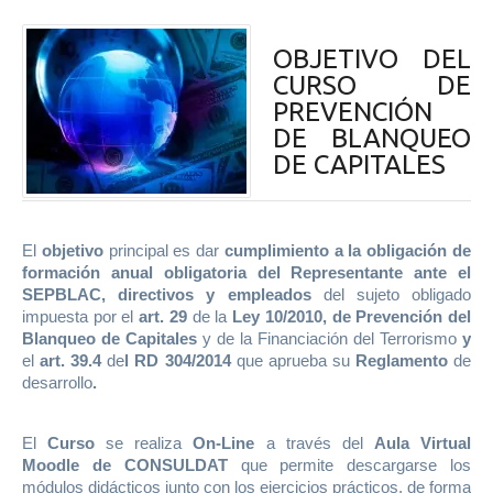
OBJETIVO DEL
CURSO DE
PREVENCIÓN
DE BLANQUEO
DE CAPITALES
El
objetivo
principal es dar
cumplimiento a la obligación de
formación anual obligatoria del Representante ante el
SEPBLAC, directivos y empleados
del sujeto obligado
impuesta por el
art. 29
de la
Ley 10/2010,
de Prevención del
Blanqueo de Capitales
y de la Financiación del Terrorismo
y
el
art. 39.4
de
l RD 304/2014
que aprueba su
Reglamento
de
desarrollo
.
El
Curso
se realiza
On-Line
a través del
Aula Virtual
Moodle de CONSULDAT
que permite descargarse los
módulos didácticos junto con los ejercicios prácticos, de forma