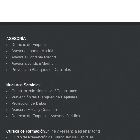
ASESORÍA
Derecho de Empresa
Asesoría Laboral Madrid
Asesoría Contable Madrid
Asesoría Jurídica Madrid
Prevención Blanqueo de Capitales
Nuestros Servicios
Cumplimiento Normativo / Compliance
Prevención del Blanqueo de Capitales
Protección de Datos
Asesoría Fiscal y Contable
Derecho de Empresa - Asesoría Jurídica
Cursos de Formación
Online y Presenciales en Madrid
Curso de Prevención del Blanqueo de Capitales