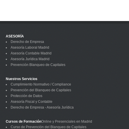
ASESORÍA
Derecho de Empresa
Asesoría Laboral Madrid
Asesoría Contable Madrid
Asesoría Jurídica Madrid
Prevención Blanqueo de Capitales
Nuestros Servicios
Cumplimiento Normativo / Compliance
Prevención del Blanqueo de Capitales
Protección de Datos
Asesoría Fiscal y Contable
Derecho de Empresa - Asesoría Jurídica
Cursos de Formación
Online y Presenciales en Madrid
Curso de Prevención del Blanqueo de Capitales