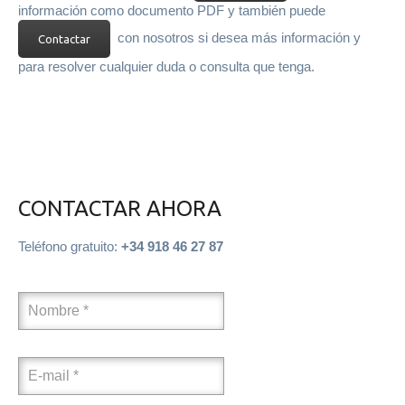
información como documento PDF y también puede
en general, a su vez que
TRANQUILIDAD
, al
eliminar el
riesgo
de ser sancionado.
con nosotros si desea más información y
Contactar
para resolver cualquier duda o consulta que tenga.
CONTACTAR AHORA
Teléfono gratuito:
+34 918 46 27 87